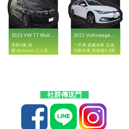
2023 VW T7 Multivan 2.0 七人座
2021 Volkswagen Golf Variant 280 eTSI St...
里程5萬,福
一手車.原廠保養,定速,
斯,Multivan,七人座,原
自動停車,里程僅6.8萬
廠保固中
社群傳送門