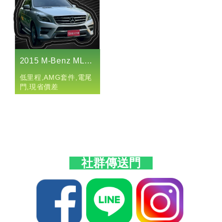
2015 M-Benz ML250 Bluetec 4MATIC
低里程,AMG套件,電尾
門,現省價差
社群傳送門