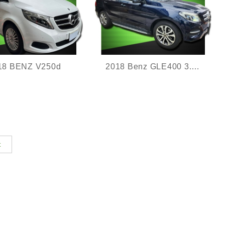
18 BENZ V250d
2018 Benz GLE400 3.0 總代理
tgarde,雙天窗,第二排
V6渦輪增壓,每年3次原廠保
椅,僅跑6.6萬km
養,全車原鈑件,低里程
9290km
t