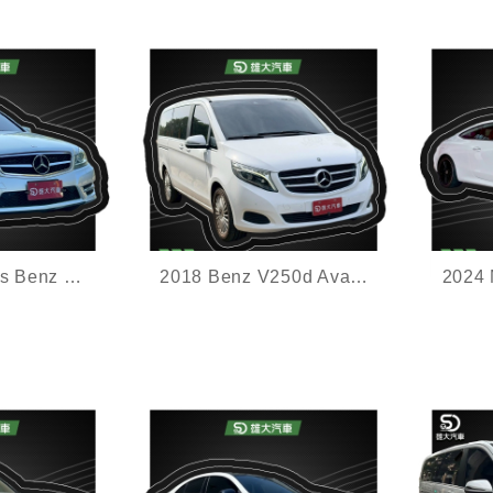
2014 Mercedes Benz C220 CDI Estate
2018 Benz V250d Avantgarde
Play,倒車顯
里程6.6萬公里,全景天窗,盲
全新車
點偵測,360度環景影像,雙電
利率,
動滑門,電動尾門