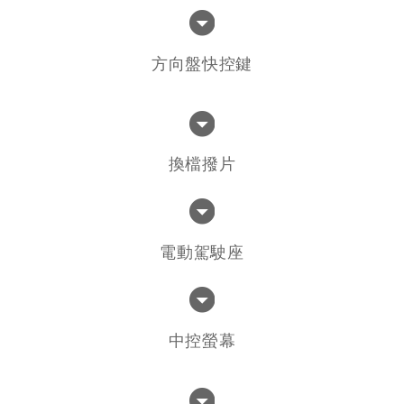
方向盤快控鍵
換檔撥片
電動駕駛座
中控螢幕