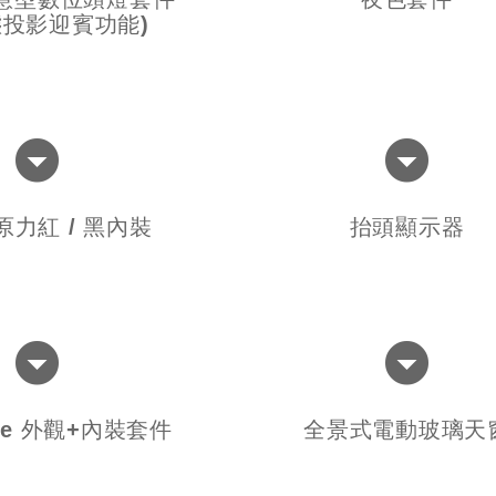
態投影迎賓功能)
 原力紅 / 黑內裝
抬頭顯示器
ine 外觀+內裝套件
全景式電動玻璃天