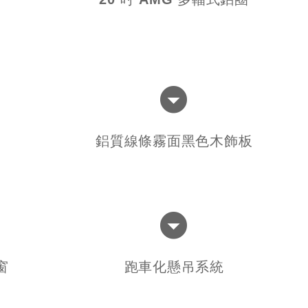
鋁質線條霧面黑色木飾板
窗
跑車化懸吊系統