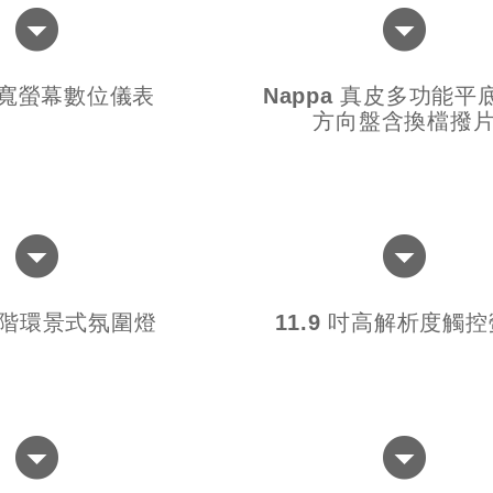
 吋寬螢幕數位儀表
Nappa 真皮多功能平
方向盤含換檔撥
進階環景式氛圍燈
11.9 吋高解析度觸