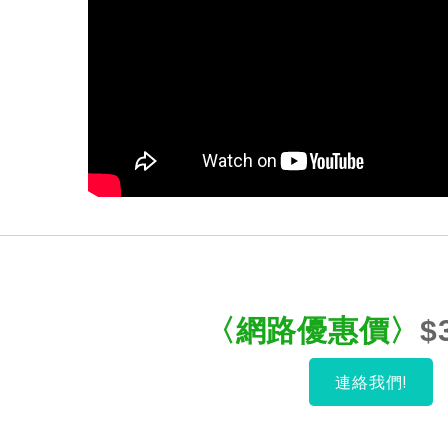
〈網路優惠
價
〉
$
連絡我們!