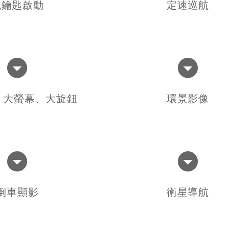
免鑰匙啟動
定速巡航
統 大螢幕、大旋鈕
環景影像
倒車顯影
衛星導航