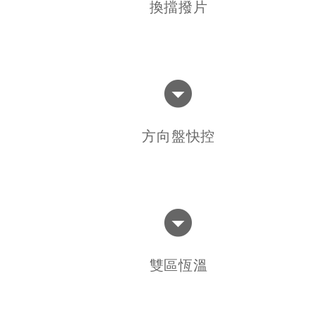
換擋撥片
方向盤快控
雙區恆溫