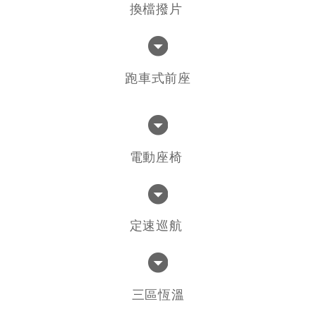
換檔撥片
跑車式前座
電動座椅
定速巡航
三區恆溫