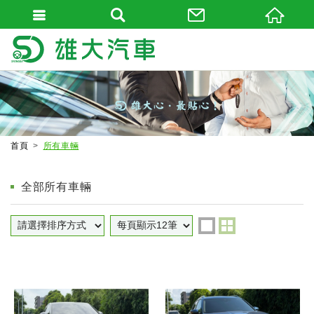
首頁
所有車輛
全部所有車輛